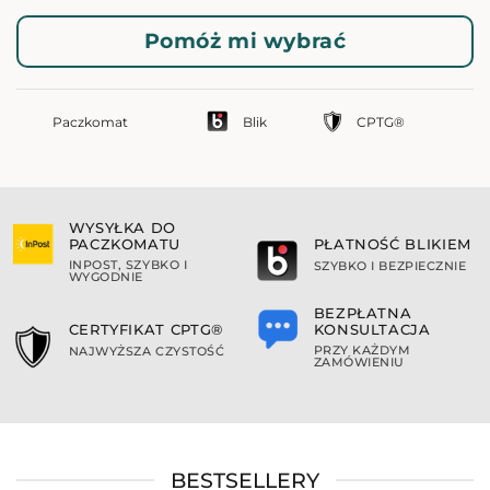
Pomóż mi wybrać
Paczkomat
Blik
CPTG®
WYSYŁKA DO
PACZKOMATU
PŁATNOŚĆ BLIKIEM
INPOST, SZYBKO I
SZYBKO I BEZPIECZNIE
WYGODNIE
BEZPŁATNA
KONSULTACJA
CERTYFIKAT CPTG®
PRZY KAŻDYM
NAJWYŻSZA CZYSTOŚĆ
ZAMÓWIENIU
BESTSELLERY