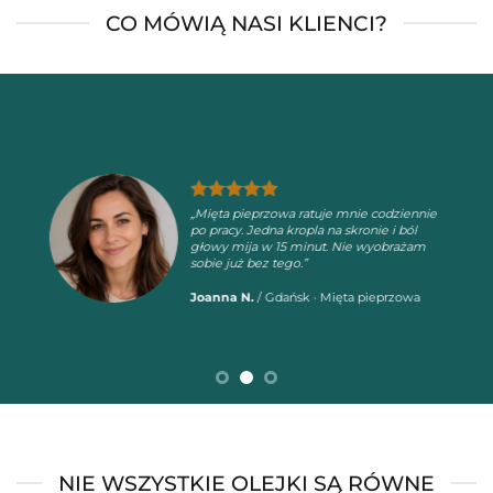
CO MÓWIĄ NASI KLIENCI?
„Mięta pieprzowa ratuje mnie codziennie
po pracy. Jedna kropla na skronie i ból
głowy mija w 15 minut. Nie wyobrażam
sobie już bez tego.”
Joanna N.
/
Gdańsk · Mięta pieprzowa
NIE WSZYSTKIE OLEJKI SĄ RÓWNE