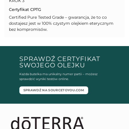
KROK 3
Certyfikat CPTG
Certified Pure Tested Grade – gwarancja, że to co
dostajesz jest w 100% czystym olejkiem eterycznym
bez kompromisów.
SPRAWDŹ CERTYFIKAT
SWOJEGO OLEJKU
Każda butelka ma unikalny numer partii – możesz
sprawdzić wyniki testów online.
SPRAWDŹ NA SOURCETOYOU.COM