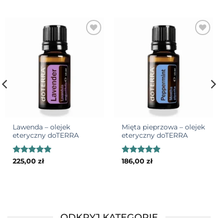
Add to
Add to
wishlist
wishlist
Lawenda – olejek
Mięta pieprzowa – olejek
eteryczny doTERRA
eteryczny doTERRA
Oceniono
Oceniono
225,00
zł
186,00
zł
4.82
na 5
4.85
na 5
ODKRYJ KATEGORIE