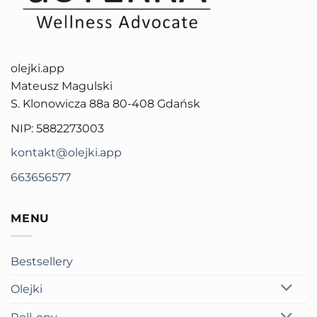
olejki.app
Mateusz Magulski
S. Klonowicza 88a 80-408 Gdańsk
NIP: 5882273003
kontakt@olejki.app
663656577
MENU
Bestsellery
Olejki