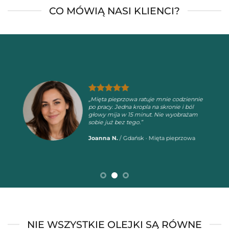
CO MÓWIĄ NASI KLIENCI?
„Mięta pieprzowa ratuje mnie codziennie
po pracy. Jedna kropla na skronie i ból
głowy mija w 15 minut. Nie wyobrażam
sobie już bez tego.”
Joanna N.
/
Gdańsk · Mięta pieprzowa
NIE WSZYSTKIE OLEJKI SĄ RÓWNE