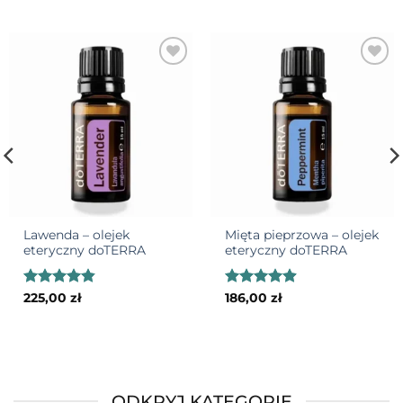
Add to
Add to
wishlist
wishlist
Lawenda – olejek
Mięta pieprzowa – olejek
eteryczny doTERRA
eteryczny doTERRA
Oceniono
Oceniono
225,00
zł
186,00
zł
4.82
na 5
4.85
na 5
ODKRYJ KATEGORIE