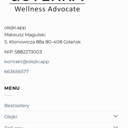
olejki.app
Mateusz Magulski
S. Klonowicza 88a 80-408 Gdańsk
NIP: 5882273003
kontakt@olejki.app
663656577
MENU
Bestsellery
Olejki