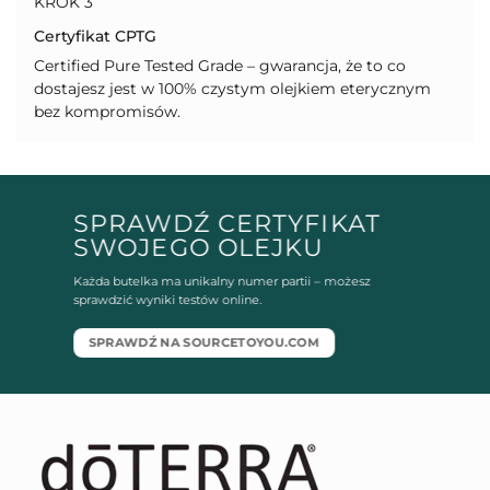
KROK 3
Certyfikat CPTG
Certified Pure Tested Grade – gwarancja, że to co
dostajesz jest w 100% czystym olejkiem eterycznym
bez kompromisów.
SPRAWDŹ CERTYFIKAT
SWOJEGO OLEJKU
Każda butelka ma unikalny numer partii – możesz
sprawdzić wyniki testów online.
SPRAWDŹ NA SOURCETOYOU.COM