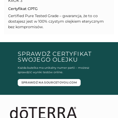
KROK 3
Certyfikat CPTG
Certified Pure Tested Grade – gwarancja, że to co
dostajesz jest w 100% czystym olejkiem eterycznym
bez kompromisów.
SPRAWDŹ CERTYFIKAT
SWOJEGO OLEJKU
Każda butelka ma unikalny numer partii – możesz
sprawdzić wyniki testów online.
SPRAWDŹ NA SOURCETOYOU.COM