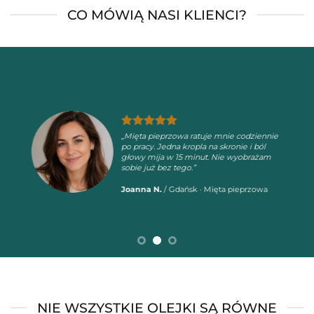
CO MÓWIĄ NASI KLIENCI?
„Po 2 tygodniach stosowania Balance
przed snem zauważyłam ogromną
różnicę. Przestałam się budzić w nocy z
myślami kręcącymi się w kółko.”
Marta K.
/
Kraków · Balance
NIE WSZYSTKIE OLEJKI SĄ RÓWNE