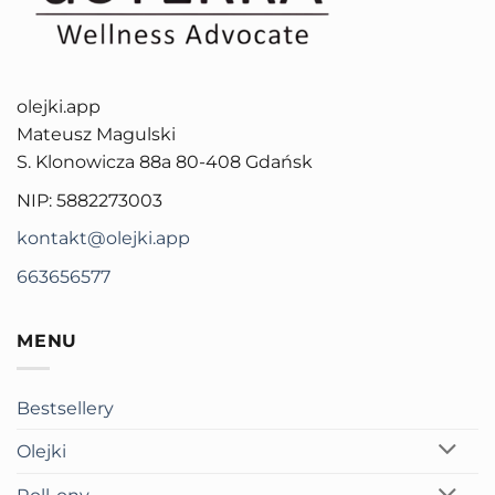
olejki.app
Mateusz Magulski
S. Klonowicza 88a 80-408 Gdańsk
NIP: 5882273003
kontakt@olejki.app
663656577
MENU
Bestsellery
Olejki