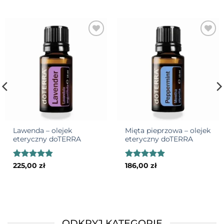
Add to
Add to
wishlist
wishlist
Lawenda – olejek
Mięta pieprzowa – olejek
eteryczny doTERRA
eteryczny doTERRA
Oceniono
Oceniono
225,00
zł
186,00
zł
4.82
na 5
4.85
na 5
ODKRYJ KATEGORIE