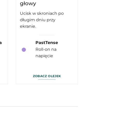
głowy
Ucisk w skroniach po
długim dniu przy
ekranie.
a
PastTense
Roll-on na
napięcie
ZOBACZ OLEJEK