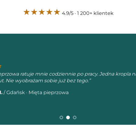
★★★★★
4.9/5 · 1 200+ klientek
2 tygodniach stosowania Balance przed snem zauważyła
stałam się budzić w nocy z myślami kręcącymi się w kółk
a K.
/
Kraków · Balance