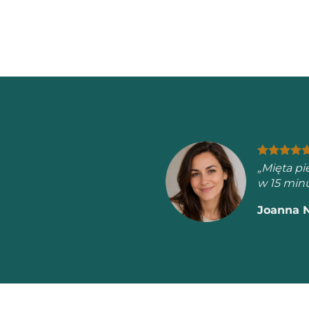
„Po 
Prze
Mart