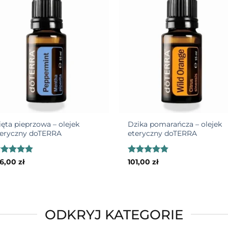
Add to
Add
wishlist
wish
+
ęta pieprzowa – olejek
Dzika pomarańcza – olejek
teryczny doTERRA
eteryczny doTERRA
ceniono
Oceniono
86,00
zł
101,00
zł
85
na 5
4.79
na 5
ODKRYJ KATEGORIE