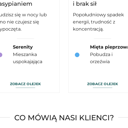
asypianiem
i brak sił
udzisz się w nocy lub
Popołudniowy spadek
ano nie czujesz się
energii, trudność z
ypoczęta.
koncentracją.
Serenity
Mięta pieprzow
Mieszanka
Pobudza i
uspokajająca
orzeźwia
ZOBACZ OLEJEK
ZOBACZ OLEJEK
CO MÓWIĄ NASI KLIENCI?