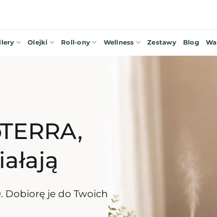
llery
Olejki
Roll-ony
Wellness
Zestawy
Blog
Wa
doTERRA,
ałają
. Dobiorę je do Twoich