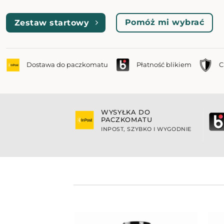
Pomóż mi wybrać
Zestaw startowy
Dostawa do paczkomatu
Płatność blikiem
C
WYSYŁKA DO
PACZKOMATU
INPOST, SZYBKO I WYGODNIE