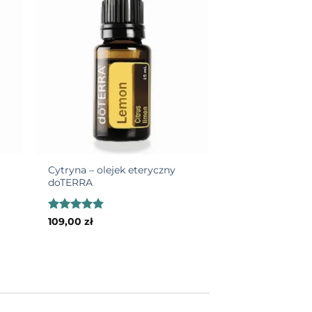
 to
Add to
list
wishlist
+
Cytryna – olejek eteryczny
doTERRA
Oceniono
109,00
zł
4.81
na 5