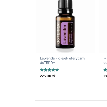
Add to
wishlist
+
+
Lawenda – olejek eteryczny
Mi
doTERRA
e
Oceniono
O
225,00
zł
1
4.82
na 5
4.