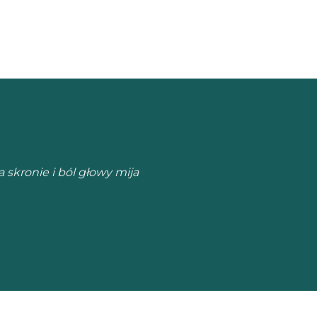
m ogromną różnicę.
o.”