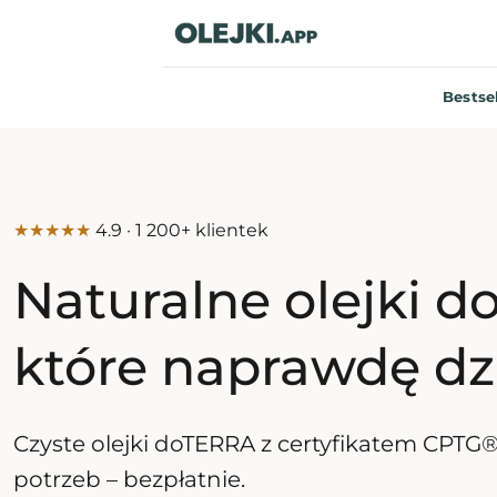
Przewiń
do
zawartości
Bestse
★★★★★
4.9 · 1 200+ klientek
Naturalne olejki 
które naprawdę dzi
Czyste olejki doTERRA z certyfikatem CPTG®
potrzeb – bezpłatnie.