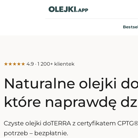
Przewiń
do
zawartości
Bestse
★★★★★
4.9 · 1 200+ klientek
Naturalne olejki 
które naprawdę dzi
Czyste olejki doTERRA z certyfikatem CPTG®
potrzeb – bezpłatnie.