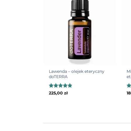
Add to
wishlist
+
+
Lawenda – olejek eteryczny
Mi
doTERRA
e
Oceniono
O
225,00
zł
1
4.82
na 5
4.