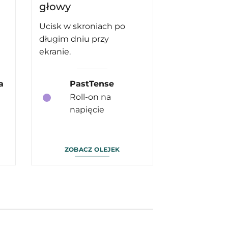
głowy
Ucisk w skroniach po
długim dniu przy
ekranie.
a
PastTense
Roll-on na
napięcie
ZOBACZ OLEJEK