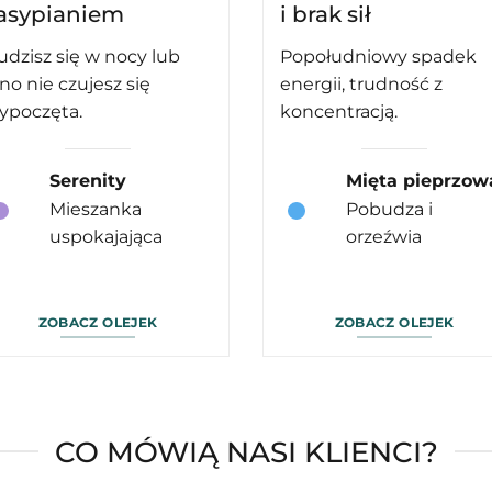
asypianiem
i brak sił
udzisz się w nocy lub
Popołudniowy spadek
ano nie czujesz się
energii, trudność z
ypoczęta.
koncentracją.
Serenity
Mięta pieprzow
Mieszanka
Pobudza i
uspokajająca
orzeźwia
ZOBACZ OLEJEK
ZOBACZ OLEJEK
CO MÓWIĄ NASI KLIENCI?