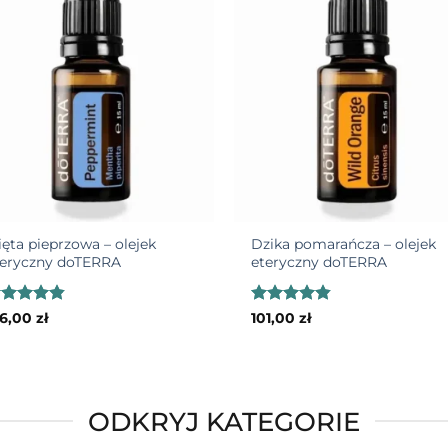
Add to
Add
wishlist
wish
+
ęta pieprzowa – olejek
Dzika pomarańcza – olejek
teryczny doTERRA
eteryczny doTERRA
ceniono
Oceniono
86,00
zł
101,00
zł
85
na 5
4.79
na 5
ODKRYJ KATEGORIE