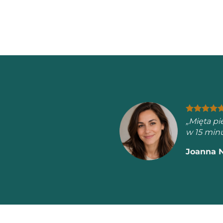
„Po 
Prze
Mart